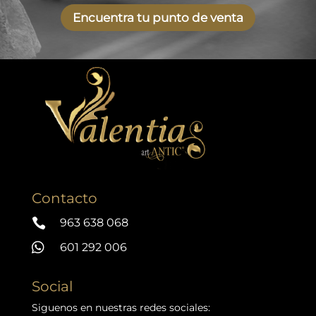
Encuentra tu punto de venta
Contacto

963 638 068

601 292 006
Social
Siguenos en nuestras redes sociales: