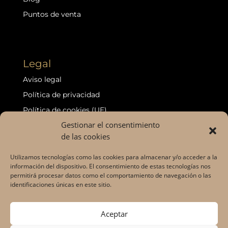
Puntos de venta
Legal
Aviso legal
Política de privacidad
Política de cookies (UE)
Gestionar el consentimiento
Política de devoluciones y reembolsos
de las cookies
Declaración de accesibilidad
Puntos de venta
Utilizamos tecnologías como las cookies para almacenar y/o acceder a la
información del dispositivo. El consentimiento de estas tecnologías nos
permitirá procesar datos como el comportamiento de navegación o las
identificaciones únicas en este sitio.
©2026 VALENTIA ®
Aceptar