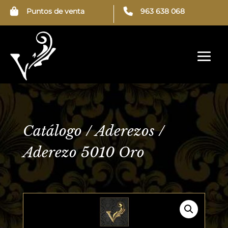
Puntos de venta
963 638 068
← Aderezo 5009 Oro
Aderezo 5011 →
Catálogo
/
Aderezos
/
Aderezo 5010 Oro