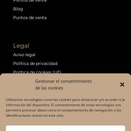
Blog
Puntos de venta
Legal
Aviso legal
Política de privacidad
Política de cookies (UE)
Gestionar el consentimiento
Política de devoluciones y reembolsos
de las cookies
Declaración de accesibilidad
Puntos de venta
Utilizamos tecnologías como las cookies para almacenar y/o acceder a la
información del dispositivo. El consentimiento de estas tecnologías nos
permitirá procesar datos como el comportamiento de navegación o las
identificaciones únicas en este sitio.
©2026 VALENTIA ®