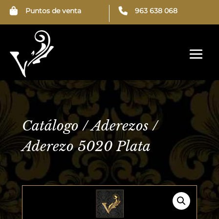
Puntos de venta
963 638 068
← Aderezo 5020 Oro Nácar
Aderezo 5021 Oro Esmeralda →
Catálogo
/
Aderezos
/
Aderezo 5020 Plata