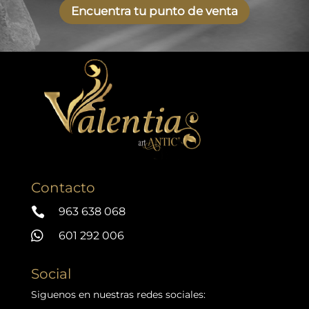
Encuentra tu punto de venta
Contacto

963 638 068

601 292 006
Social
Siguenos en nuestras redes sociales: