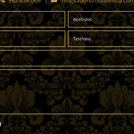
963 638 068
|
info@aderezosvalentia.co
d