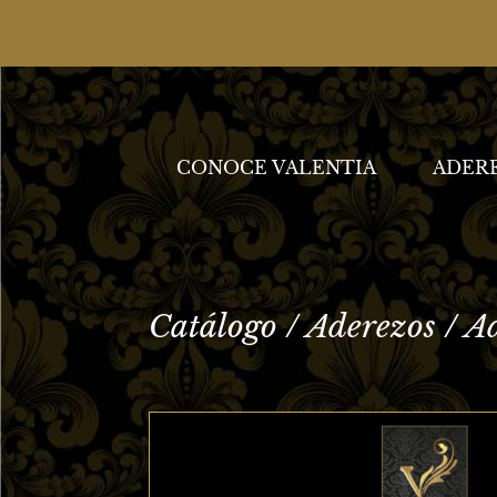
CONOCE VALENTIA
ADER
← Aderezo 5004 Oro/Nácar
Aderezo 5004 Oro/Perlas →
Catálogo
/
Aderezos
/ A