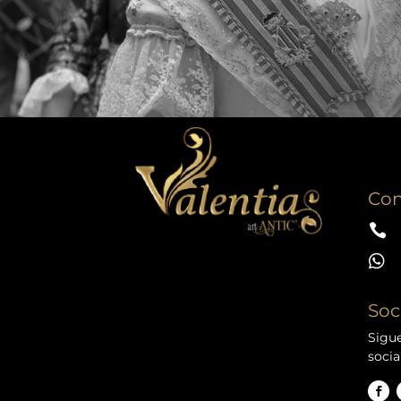
Con


Soc
Sigue
socia