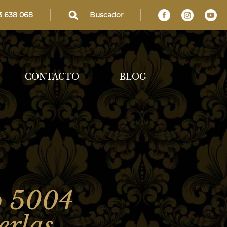
3 638 068
Buscador
CONTACTO
BLOG
o 5004
erlas