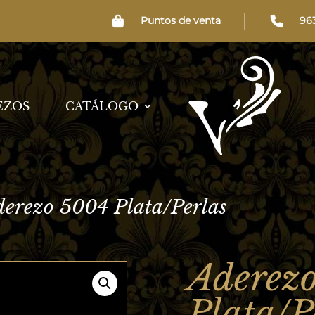
Puntos de venta
96
EZOS
CATÁLOGO
derezo 5004 Plata/Perlas
Aderez
Plata/P