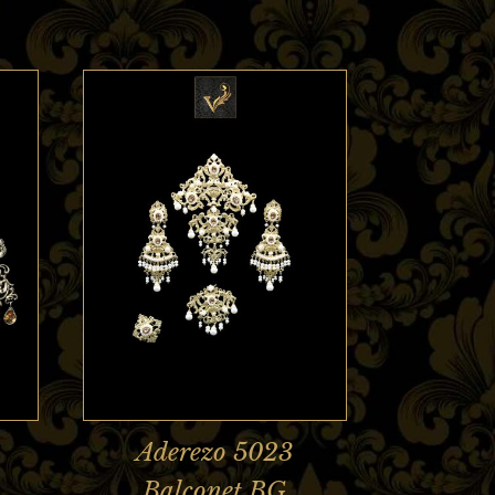
Aderezo 5023
Balconet BG