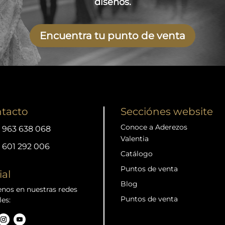
diseños.
Encuentra tu punto de venta
tacto
Secciónes website
Conoce a Aderezos
963 638 068
Valentia
601 292 006
Catálogo
Puntos de venta
ial
Blog
nos en nuestras redes
Puntos de venta
les: